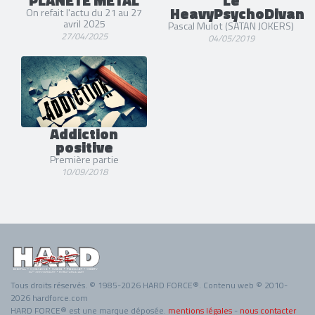
PLANÈTE METAL
Le
HeavyPsychoDivan
On refait l'actu du 21 au 27
avril 2025
Pascal Mulot (SATAN JOKERS)
27/04/2025
04/05/2019
Addiction
positive
Première partie
10/09/2018
Tous droits réservés. © 1985-2026 HARD FORCE®. Contenu web © 2010-
2026 hardforce.com
HARD FORCE® est une marque déposée.
mentions légales
-
nous contacter