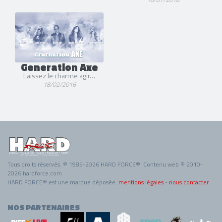
Generation Axe
Laissez le charme agir…
18/02/2016
Tous droits réservés. © 1985-2026 HARD FORCE®. Contenu web © 2010-
2026 hardforce.com
HARD FORCE® est une marque déposée.
mentions légales
-
nous contacter
NOS PARTENAIRES