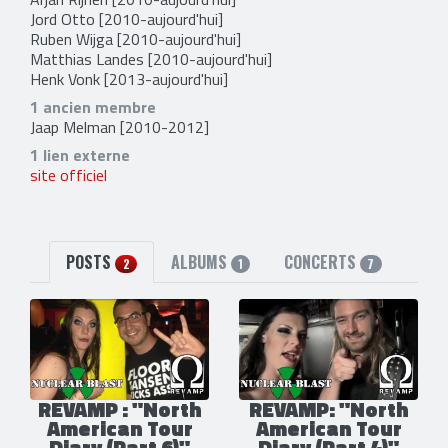
Jord Otto
[2010-aujourd'hui]
Ruben Wijga
[2010-aujourd'hui]
Matthias Landes
[2010-aujourd'hui]
Henk Vonk
[2013-aujourd'hui]
1 ancien membre
Jaap Melman
[2010-2012]
1 lien externe
site officiel
POSTS
ALBUMS
CONCERTS
2
1
7
REVAMP : "North
REVAMP: "North
American Tour
American Tour
Diary (Part 6)"
Diary (Part 4)"