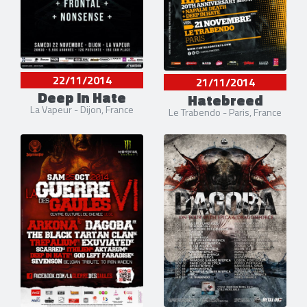
22/11/2014
21/11/2014
Deep In Hate
Hatebreed
La Vapeur - Dijon, France
Le Trabendo - Paris, France