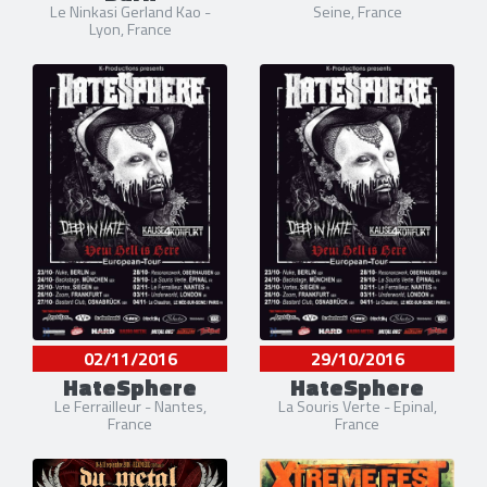
Le Ninkasi Gerland Kao -
Seine, France
Lyon, France
02/11/2016
29/10/2016
HateSphere
HateSphere
Le Ferrailleur - Nantes,
La Souris Verte - Epinal,
France
France