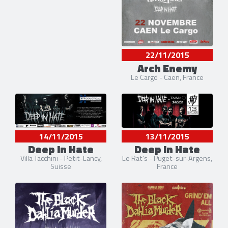
22/11/2015
Arch Enemy
Le Cargö - Caen, France
14/11/2015
13/11/2015
Deep In Hate
Deep In Hate
Villa Tacchini - Petit-Lancy,
Le Rat's - Puget-sur-Argens,
Suisse
France