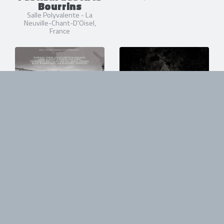
Bourrins
Salle Polyvalente - La
Neuville-Chant-D'Oisel,
France
04/06/2014
03/07/2014
Arch Enemy
Devil You Know
La Laiterie - Strasbourg,
Le Nouveau Casino - Paris,
France
France