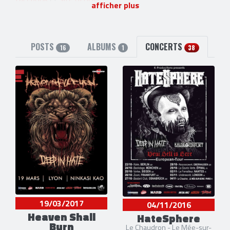
afficher plus
POSTS
ALBUMS
CONCERTS
16
1
38
19/03/2017
04/11/2016
Heaven Shall
HateSphere
Burn
Le Chaudron - Le Mée-sur-