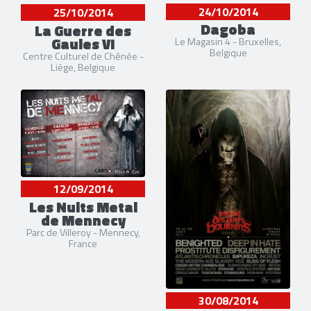
24/10/2014
25/10/2014
Dagoba
La Guerre des
Gaules VI
Le Magasin 4 - Bruxelles,
Belgique
Centre Culturel de Chênée -
Liège, Belgique
12/09/2014
Les Nuits Metal
de Mennecy
Parc de Villeroy - Mennecy,
France
30/08/2014