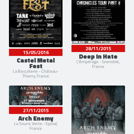
28/11/2015
15/05/2016
Deep In Hate
Castel Metal
L'Ampérage - Grenoble,
Fest
France
La Biscuiterie - Château-
Thierry, France
27/11/2015
Arch Enemy
La Souris Verte - Epinal,
France