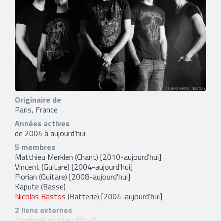
Originaire de
Paris, France
Années actives
de 2004 à aujourd'hui
5 membres
Matthieu Merklen
(Chant) [2010-aujourd'hui]
Vincent
(Guitare) [2004-aujourd'hui]
Florian
(Guitare) [2008-aujourd'hui]
Kapute
(Basse)
Nicolas Bastos
(Batterie) [2004-aujourd'hui]
2 liens externes
facebook
et
site officiel