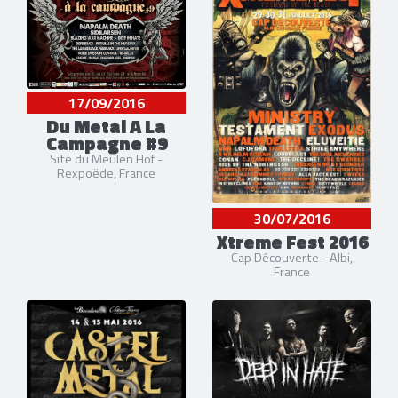
17/09/2016
Du Metal A La
Campagne #9
Site du Meulen Hof -
Rexpoëde, France
30/07/2016
Xtreme Fest 2016
Cap Découverte - Albi,
France