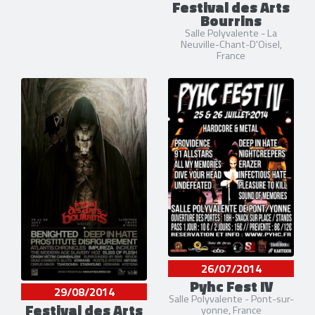
Festival des Arts
Bourrins
Salle Polyvalente - La
Neuville-Chant-D'Oisel,
France
26/07/2014
Pyhc Fest IV
29/08/2014
Salle Polyvalente - Pont-sur-
Festival des Arts
yonne, France