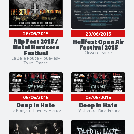
26/06/2015
20/06/2015
Riip Fest 2015 /
Hellfest Open Air
Metal Hardcore
Festival 2015
Festival
Clisson, France
La Belle Rouge - Joué-lès-
Tours, France
06/06/2015
05/06/2015
Deep In Hate
Deep In Hate
Le Korigan - Luynes, France
L'Altherax - Nice, France