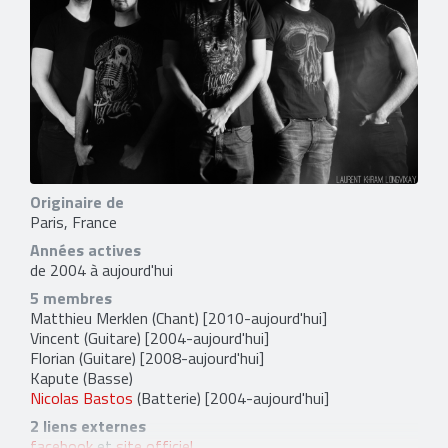
Originaire de
Paris, France
Années actives
de 2004 à aujourd'hui
5 membres
Matthieu Merklen
(Chant) [2010-aujourd'hui]
Vincent
(Guitare) [2004-aujourd'hui]
Florian
(Guitare) [2008-aujourd'hui]
Kapute
(Basse)
Nicolas Bastos
(Batterie) [2004-aujourd'hui]
2 liens externes
facebook
et
site officiel