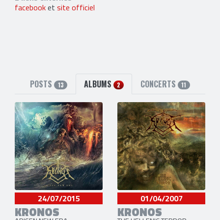
facebook
et
site officiel
POSTS
ALBUMS
CONCERTS
13
2
11
24/07/2015
01/04/2007
KRONOS
KRONOS