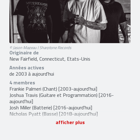
© Jason Mageau | Sharptone Records
Originaire de
New Fairfield, Connecticut, Etats-Unis
Années actives
de 2003 à aujourd'hui
4 membres
Frankie Palmeri
(Chant) [2003-aujourd'hui]
Joshua Travis
(Guitare et Programmation) [2016-
aujourd'hui]
Josh Miller
(Batterie) [2016-aujourd'hui]
Nicholas Pyatt
(Basse) [2018-aujourd'hui]
afficher plus
6 liens externes
site officiel
,
facebook
,
instagram
,
twitter
,
youtube
et
spotify