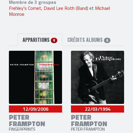
Membre de 3 groupes
Frehley's Comet
,
David Lee Roth (Band)
et
Michael
Monroe
APPARITIONS
CRÉDITS ALBUMS
4
4
12/09/2006
22/03/1994
PETER
PETER
FRAMPTON
FRAMPTON
FINGERPRINTS
PETER FRAMPTON