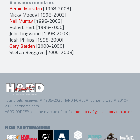
8 anciens membres
Bernie Marsden
[1998-2003]
Micky Moody
[1998-2003]
Neil Murray
[1998-2003]
Robert Hart
[1998-2000]
John Lingwood
[1998-2003]
Josh Phillips
[1998-2000]
Gary Barden
[2000-2000]
Stefan Berggren
[2000-2003]
Tous droits réservés. © 1985-2026 HARD FORCE®. Contenu web © 2010-
2026 hardforce.com
HARD FORCE® est une marque déposée.
mentions légales
-
nous contacter
NOS PARTENAIRES