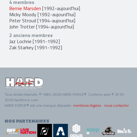
4 membres
Bernie Marsden
[1992-aujourd'hui]
Micky Moody
[1992-aujourd'hui]
Peter Stroud
[1994-aujourd'hui]
John Trotter
[1994-aujourd'hui]
2 anciens membres
Jaz Lochrie
[1991-1992]
Zak Starkey
[1991-1992]
Tous droits réservés. © 1985-2026 HARD FORCE®. Contenu web © 2010-
2026 hardforce.com
HARD FORCE® est une marque déposée.
mentions légales
-
nous contacter
NOS PARTENAIRES