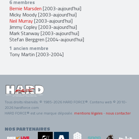
6 membres
Bernie Marsden
[2003-aujourd'hui]
Micky Moody
[2003-aujourd'hui]
Neil Murray
[2003-aujourd'hui]
Jimmy Copley
[2003-aujourd'hui]
Mark Stanway
[2003-aujourd'hui]
Stefan Berggren
[2004-aujourd'hui]
1 ancien membre
Tony Martin
[2003-2004]
Tous droits réservés. © 1985-2026 HARD FORCE®. Contenu web © 2010-
2026 hardforce.com
HARD FORCE® est une marque déposée.
mentions légales
-
nous contacter
NOS PARTENAIRES