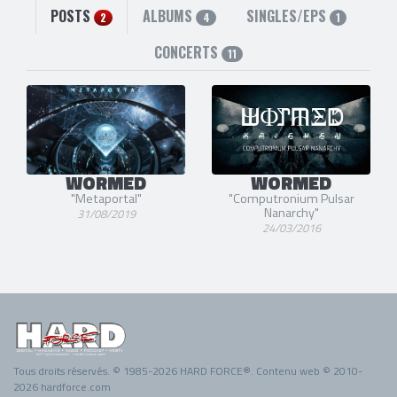
POSTS
ALBUMS
SINGLES/EPS
2
4
1
CONCERTS
11
WORMED
WORMED
"Metaportal"
"Computronium Pulsar
Nanarchy"
31/08/2019
24/03/2016
Tous droits réservés. © 1985-2026 HARD FORCE®. Contenu web © 2010-
2026 hardforce.com