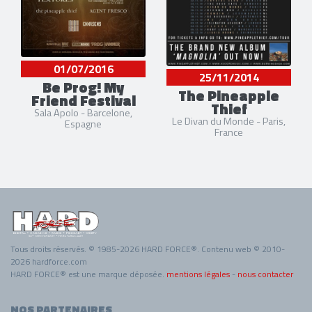
01/07/2016
25/11/2014
Be Prog! My
The Pineapple
Friend Festival
Thief
Sala Apolo - Barcelone,
Le Divan du Monde - Paris,
Espagne
France
Tous droits réservés. © 1985-2026 HARD FORCE®. Contenu web © 2010-
2026 hardforce.com
HARD FORCE® est une marque déposée.
mentions légales
-
nous contacter
NOS PARTENAIRES