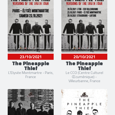
23/10/2021
20/10/2021
The Pineapple
The Pineapple
Thief
Thief
L'Elysée Montmartre - Paris,
Le CCO (Centre Culturel
France
Œcuménique) -
Villeurbanne, France