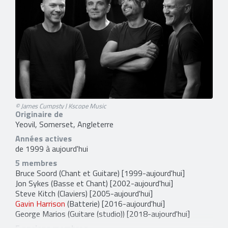
© James Cumpsty | Kscope Music
Originaire de
Yeovil, Somerset, Angleterre
Années actives
de 1999 à aujourd'hui
5 membres
Bruce Soord
(Chant et Guitare) [1999-aujourd'hui]
Jon Sykes
(Basse et Chant) [2002-aujourd'hui]
Steve Kitch
(Claviers) [2005-aujourd'hui]
Gavin Harrison
(Batterie) [2016-aujourd'hui]
George Marios
(Guitare (studio)) [2018-aujourd'hui]