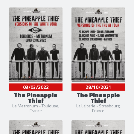
03/03/2022
28/10/2021
The Pineapple
The Pineapple
Thief
Thief
Le Metronum - Toulouse,
La Laiterie - Strasbourg,
France
France