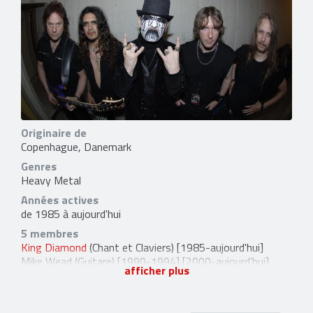
Originaire de
Copenhague, Danemark
Genres
Heavy Metal
Années actives
de 1985 à aujourd'hui
5 membres
King Diamond
(Chant et Claviers) [1985-aujourd'hui]
Mike Wead
(Guitare) [1990-1994] [2000-aujourd'hui]
afficher plus
Matt Thompson
(Batterie) [2000-aujourd'hui]
Pontus Egberg
(Basse) [2014-aujourd'hui]
Gus G.
(Guitare) [2026-aujourd'hui]