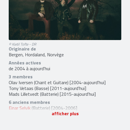
© Kjetil Tofte - DR
Originaire de
Bergen, Hordaland, Norvège
Années actives
de 2004 à aujourd'hui
3 membres
Olav Iversen
(Chant et Guitare) [2004-aujourd'hui]
Tony Vetaas
(Basse) [2011-aujourd'hui]
Mads Lilletvedt
(Batterie) [2015-aujourd'hui]
6 anciens membres
Einar Selvik
(Batterie) [2004-2006]
afficher plus
Tor Bjarne Bjellan
(Batterie) [2006-2007]
Tom Cato Visnes
(Basse) [2004-2011]
Thomas Tofthagen
(Guitare) [2004-2015]