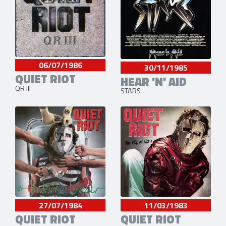
06/07/1986
30/11/1985
QUIET RIOT
HEAR 'N' AID
QR III
STARS
27/07/1984
11/03/1983
QUIET RIOT
QUIET RIOT