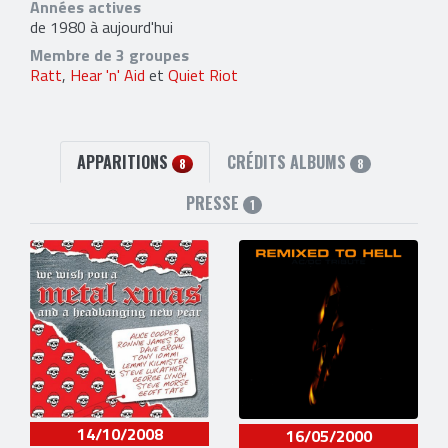
Années actives
de 1980 à aujourd'hui
Membre de 3 groupes
Ratt
,
Hear 'n' Aid
et
Quiet Riot
APPARITIONS
CRÉDITS ALBUMS
8
8
PRESSE
1
14/10/2008
16/05/2000