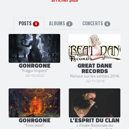
facebook
et
Bandcamp
POSTS
ALBUMS
CONCERTS
4
2
6
GOHRGONE
GREAT DANE
RECORDS
"Fulgur Imperii"
05/10/2022
Retour sur les sorties 2016
24/11/2016
GOHRGONE
L'ESPRIT DU CLAN
"Finis Ixion"
+ Finale Nationale du