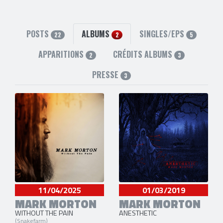
Membre de 1 groupe
Lamb of God
POSTS
ALBUMS
SINGLES/EPS
22
2
5
APPARITIONS
CRÉDITS ALBUMS
2
3
PRESSE
3
11/04/2025
01/03/2019
MARK MORTON
MARK MORTON
WITHOUT THE PAIN
ANESTHETIC
(Snakefarm)