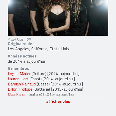
© earMusic - DR
Originaire de
Los Angeles, Californie, Etats-Unis
Années actives
de 2014 à aujourd'hui
5 membres
Logan Mader
(Guitare) [2014-aujourd'hui]
Lauren Hart
(Chant) [2014-aujourd'hui]
Damien Rainaud
(Basse) [2014-aujourd'hui]
Dillon Trollope
(Batterie) [2015-aujourd'hui]
Max Karon
(Guitare) [2016-aujourd'hui]
afficher plus
2 anciens membres
Skyler Howren
(Guitare) [2015-2017]
Ralph Alexander
(Batterie) [2014-2015]