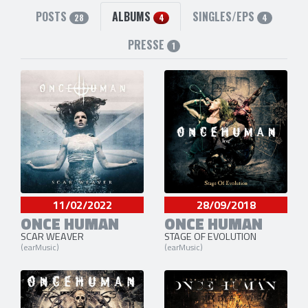
6 liens externes
POSTS
ALBUMS
SINGLES/EPS
28
4
4
facebook
,
site officiel
,
instagram
,
spotify
,
twitter
et
youtube
PRESSE
1
11/02/2022
28/09/2018
ONCE HUMAN
ONCE HUMAN
SCAR WEAVER
STAGE OF EVOLUTION
(earMusic)
(earMusic)