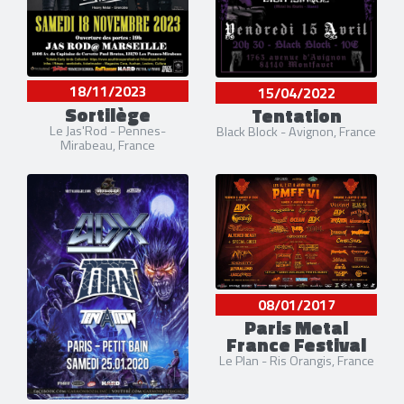
18/11/2023
15/04/2022
Sortilège
Tentation
Le Jas'Rod - Pennes-
Black Block - Avignon, France
Mirabeau, France
08/01/2017
Paris Metal
France Festival
Le Plan - Ris Orangis, France