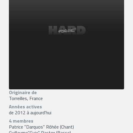
Originaire de
Torreilles, France
Années actives
de 2012 à aujourd'hui
4 membres
Patrice "Darquos" Rôhée
(Chant)
Guillaume"Guix" Pastor
(Basse)