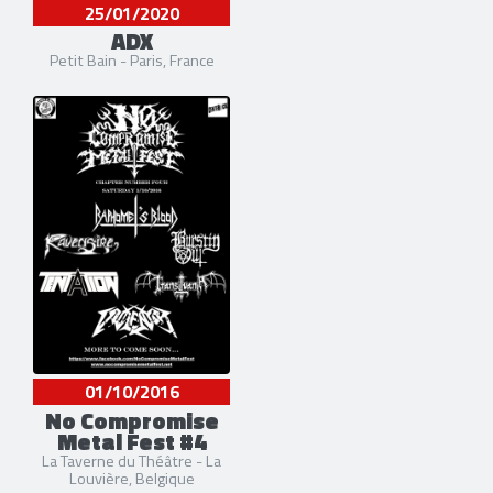
25/01/2020
ADX
Petit Bain - Paris, France
01/10/2016
No Compromise
Metal Fest #4
La Taverne du Théâtre - La
Louvière, Belgique