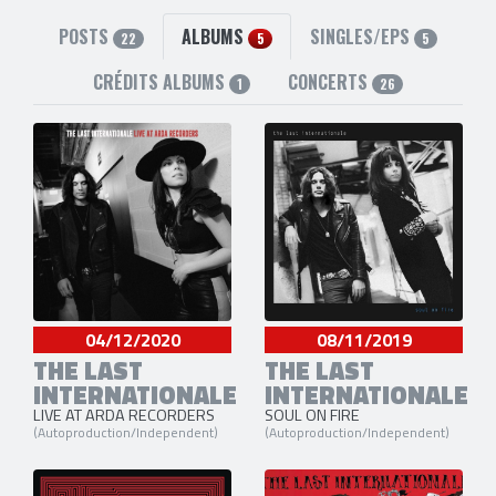
6 liens externes
facebook
,
site officiel
,
instagram
,
twitter
,
youtube
et
POSTS
ALBUMS
SINGLES/EPS
22
5
5
Spotify
CRÉDITS ALBUMS
CONCERTS
1
26
04/12/2020
08/11/2019
THE LAST
THE LAST
INTERNATIONALE
INTERNATIONALE
LIVE AT ARDA RECORDERS
SOUL ON FIRE
(Autoproduction/Independent)
(Autoproduction/Independent)