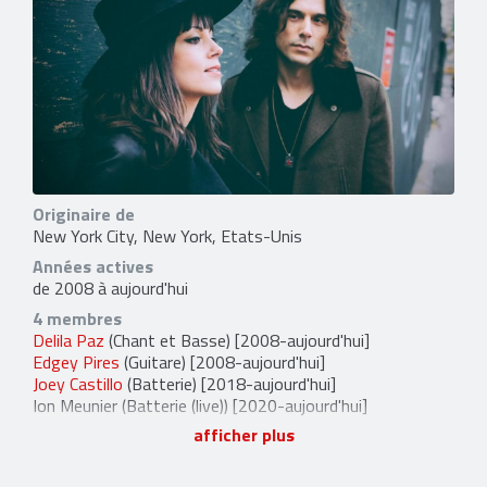
Originaire de
New York City, New York, Etats-Unis
Années actives
de 2008 à aujourd'hui
4 membres
Delila Paz
(Chant et Basse) [2008-aujourd'hui]
Edgey Pires
(Guitare) [2008-aujourd'hui]
Joey Castillo
(Batterie) [2018-aujourd'hui]
Ion Meunier
(Batterie (live)) [2020-aujourd'hui]
afficher plus
1 ancien membre
Brad Wilk
(Batterie) [2014-2015]