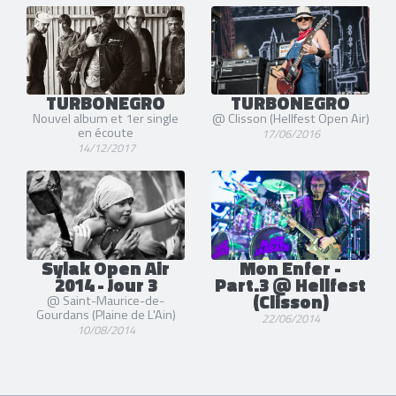
TURBONEGRO
TURBONEGRO
Nouvel album et 1er single
@ Clisson (Hellfest Open Air)
en écoute
17/06/2016
14/12/2017
Sylak Open Air
Mon Enfer -
2014 - Jour 3
Part.3 @ Hellfest
(Clisson)
@ Saint-Maurice-de-
Gourdans (Plaine de L'Ain)
22/06/2014
10/08/2014