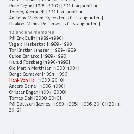
Rune Grønn
[1989-2007] [2011-aujourd'hui]
Tommy Akerholdt
[2011-aujourd'hui]
Anthony Madsen-Sylvester
[2011-aujourd'hui]
Haakon-Marius Pettersen
[2015-aujourd'hui]
12 anciens membres
Pål Erik Carlin
[1989-1990]
Vegard Heskestad
[1989-1990]
Tor Kristian Jenssen
[1989-1989]
Carlos Carrasco
[1989-1990]
Harald Fossberg
[1990-1993]
Ole Martin Martinsen
[1990-1991]
Bengt Calmeyer
[1991-1996]
Hank Von Hell
[1993-2010]
Anders Gerner
[1996-1996]
Christer Engen
[1997-2008]
Tomas Dahl
[2008-2010]
Pål Bøttger Kjærnes
[1989-1995] [1996-2010] [2011-
2012]