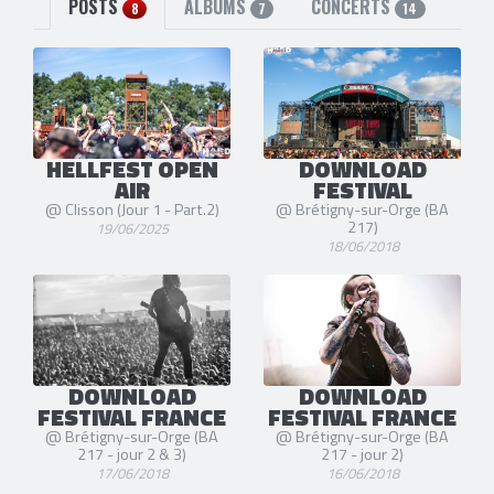
POSTS
ALBUMS
CONCERTS
8
7
14
HELLFEST OPEN
DOWNLOAD
AIR
FESTIVAL
@ Clisson (Jour 1 - Part.2)
@ Brétigny-sur-Orge (BA
217)
19/06/2025
18/06/2018
DOWNLOAD
DOWNLOAD
FESTIVAL FRANCE
FESTIVAL FRANCE
@ Brétigny-sur-Orge (BA
@ Brétigny-sur-Orge (BA
217 - jour 2 & 3)
217 - jour 2)
17/06/2018
16/06/2018