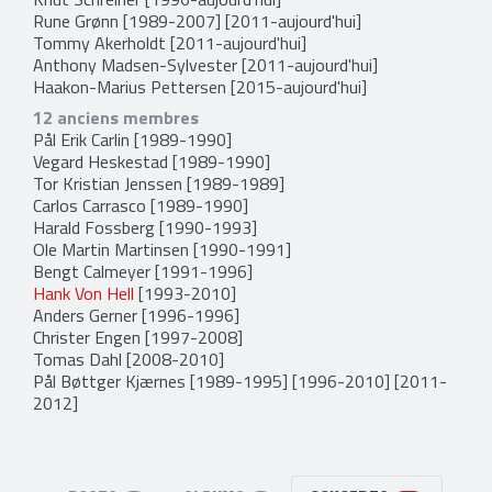
Rune Grønn
[1989-2007] [2011-aujourd'hui]
Tommy Akerholdt
[2011-aujourd'hui]
Anthony Madsen-Sylvester
[2011-aujourd'hui]
Haakon-Marius Pettersen
[2015-aujourd'hui]
12 anciens membres
Pål Erik Carlin
[1989-1990]
Vegard Heskestad
[1989-1990]
Tor Kristian Jenssen
[1989-1989]
Carlos Carrasco
[1989-1990]
Harald Fossberg
[1990-1993]
Ole Martin Martinsen
[1990-1991]
Bengt Calmeyer
[1991-1996]
Hank Von Hell
[1993-2010]
Anders Gerner
[1996-1996]
Christer Engen
[1997-2008]
Tomas Dahl
[2008-2010]
Pål Bøttger Kjærnes
[1989-1995] [1996-2010] [2011-
2012]