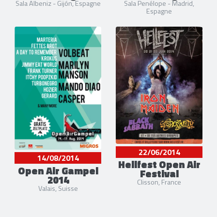
Sala Albeniz - Gijón, Espagne
Sala Penélope - Madrid,
Espagne
22/06/2014
14/08/2014
Hellfest Open Air
Open Air Gampel
Festival
2014
Clisson, France
Valais, Suisse