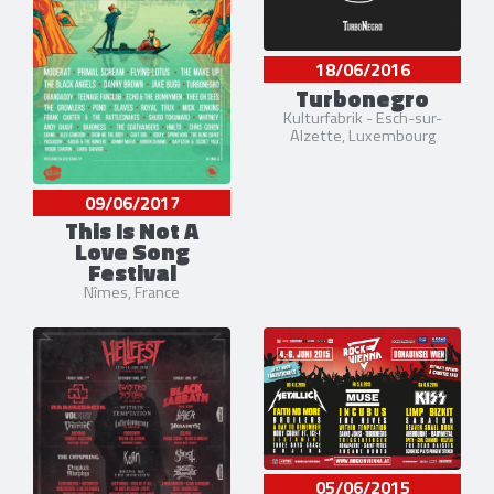
18/06/2016
Turbonegro
Kulturfabrik - Esch-sur-
Alzette, Luxembourg
09/06/2017
This Is Not A
Love Song
Festival
Nîmes, France
05/06/2015