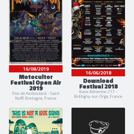
16/08/2019
16/06/2018
Motocultor
Download
Festival Open Air
Festival 2018
2019
Base Aérienne 217 -
Site de Kerboulard - Saint
Brétigny-sur-Orge, France
Nolff, Bretagne, France