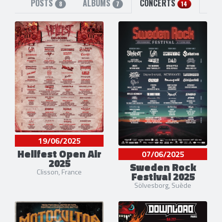
POSTS
ALBUMS
CONCERTS
8
7
14
19/06/2025
Hellfest Open Air
07/06/2025
2025
Sweden Rock
Clisson, France
Festival 2025
Sölvesborg, Suède