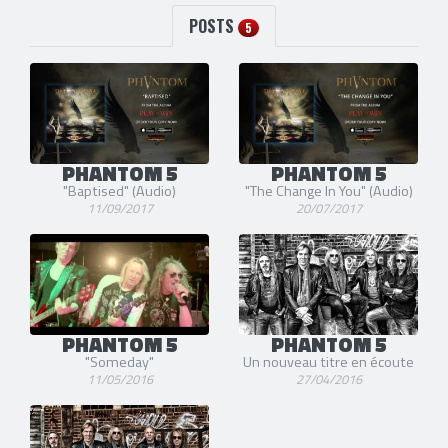
POSTS
5
PHANTOM 5
PHANTOM 5
"Baptised" (Audio)
"The Change In You" (Audio)
11/09/2017
20/07/2017
PHANTOM 5
PHANTOM 5
"Someday"
Un nouveau titre en écoute
11/05/2016
27/04/2016