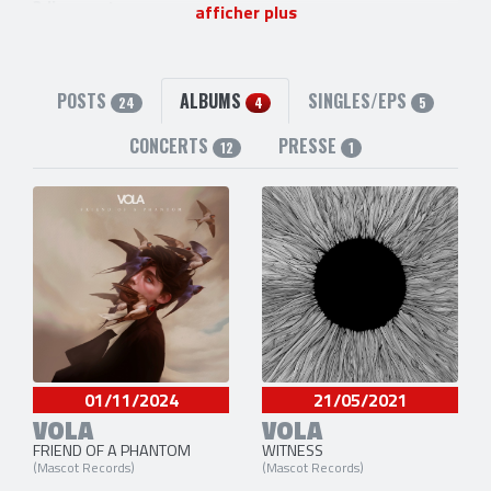
3 liens externes
afficher plus
site officiel
,
twitter
et
facebook
POSTS
ALBUMS
SINGLES/EPS
24
4
5
CONCERTS
PRESSE
12
1
01/11/2024
21/05/2021
VOLA
VOLA
FRIEND OF A PHANTOM
WITNESS
(Mascot Records)
(Mascot Records)