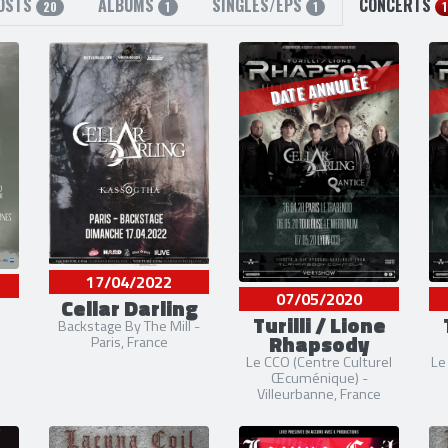
OSTS
ALBUMS
SINGLES/EPS
CONCERTS
20
1
1
DATE ANNULÉE
17/04/2022
07/05/2020
Cellar Darling
Turilli / Lione
Backstage By The Mill -
Rhapsody
Paris, France
Le CCO (Centre Culturel
Le
Œcuménique) -
Villeurbanne, France