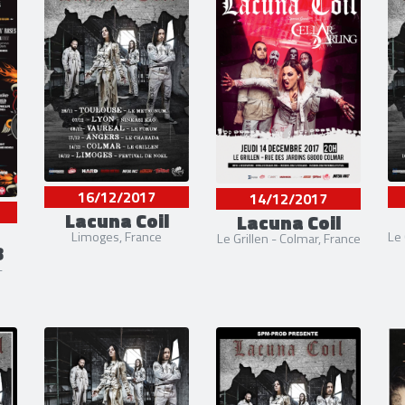
16/12/2017
14/12/2017
Lacuna Coil
Lacuna Coil
Limoges, France
Le
Le Grillen - Colmar, France
8
-