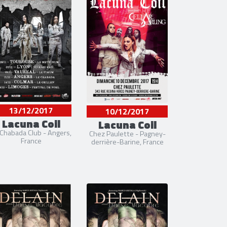
13/12/2017
10/12/2017
Lacuna Coil
Lacuna Coil
 Chabada Club - Angers,
Chez Paulette - Pagney-
France
derrière-Barine, France