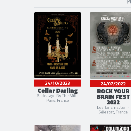
P
24/10/2023
24/07/2022
Cellar Darling
ROCK YOUR
BRAIN FEST
Backstage By The Mill -
Paris, France
2022
Les Tanzmatten -
Sélestat, France