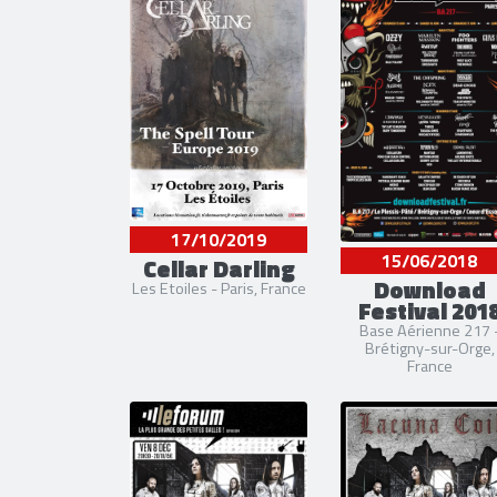
17/10/2019
15/06/2018
Cellar Darling
Download
Les Etoiles - Paris, France
Festival 201
Base Aérienne 217 
Brétigny-sur-Orge,
France