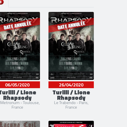
18
DATE ANNULÉE
DATE ANNULÉE
06/05/2020
26/04/2020
Turilli / Lione
Turilli / Lione
Rhapsody
Rhapsody
 Metronum - Toulouse,
Le Trabendo - Paris,
France
France