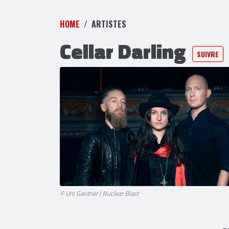
HOME
ARTISTES
Cellar Darling
SUIVRE
© Urs Gantner | Nuclear Blast