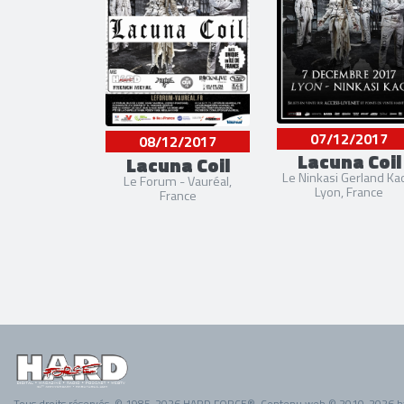
07/12/2017
08/12/2017
Lacuna Coil
Lacuna Coil
Le Ninkasi Gerland Ka
Le Forum - Vauréal,
Lyon, France
France
Tous droits réservés. © 1985-2026 HARD FORCE®. Contenu web © 2010-2026 h