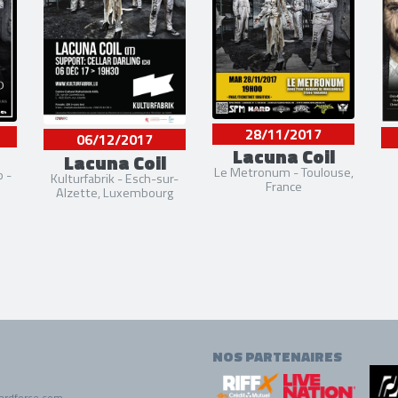
28/11/2017
06/12/2017
Lacuna Coil
Lacuna Coil
Le Metronum - Toulouse,
o -
Kulturfabrik - Esch-sur-
France
Alzette, Luxembourg
NOS PARTENAIRES
ardforce.com