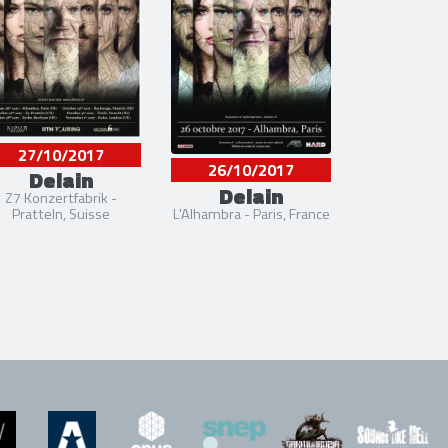
27/10/2017
26/10/2017
Delain
Delain
Z7 Konzertfabrik -
L'Alhambra - Paris, France
Pratteln, Suisse