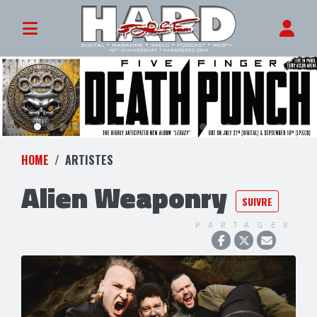
HOME
ARTISTES
Alien Weaponry
SUIVRE
PARTAGER