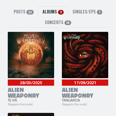
POSTS
ALBUMS
SINGLES/EPS
33
3
7
CONCERTS
10
28/03/2025
17/09/2021
ALIEN
ALIEN
WEAPONRY
WEAPONRY
TE RĀ
TANGAROA
(Napalm Records)
(Napalm Records)