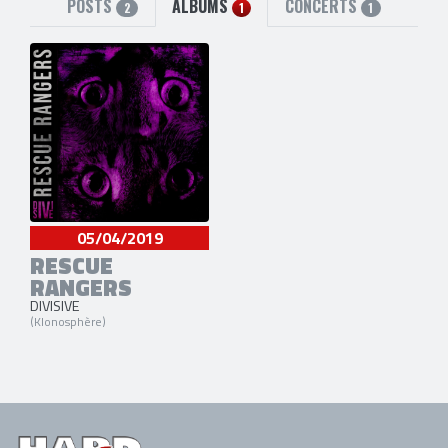
POSTS
ALBUMS
CONCERTS
2
1
1
05/04/2019
RESCUE
RANGERS
DIVISIVE
(Klonosphère)