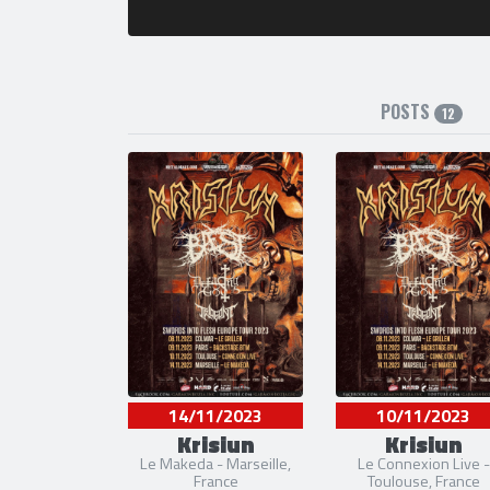
POSTS
12
14/11/2023
10/11/2023
Krisiun
Krisiun
Le Makeda - Marseille,
Le Connexion Live -
France
Toulouse, France