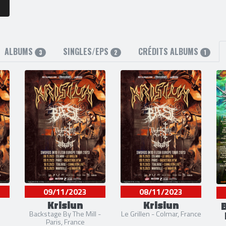
ALBUMS
SINGLES/EPS
CRÉDITS ALBUMS
3
2
1
09/11/2023
08/11/2023
Krisiun
Krisiun
B
Backstage By The Mill -
Le Grillen - Colmar, France
Paris, France