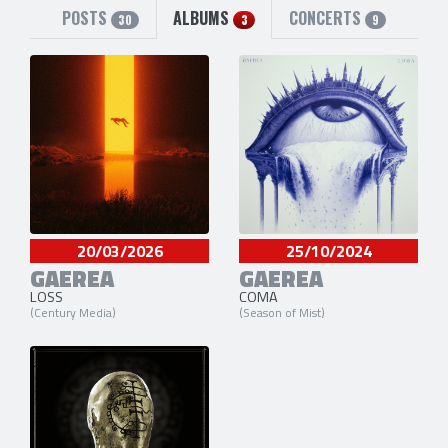
POSTS
ALBUMS
CONCERTS
30
3
9
20/03/2026
25/10/2024
GAEREA
GAEREA
LOSS
COMA
(Century Media)
(Season of Mist)