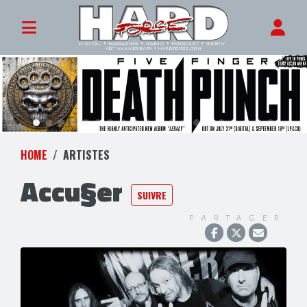
HOME
ARTISTES
Accu§er
SUIVRE
PARTAGER