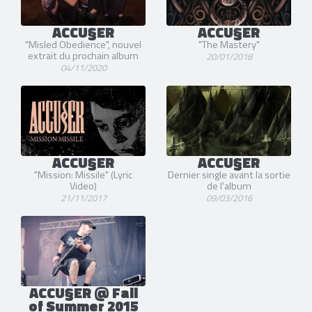
ACCU§ER
ACCU§ER
"Misled Obedience", nouvel
"The Mastery"
extrait du prochain album
20/01/2018
04/11/2020
ACCU§ER
ACCU§ER
"Mission: Missile" (Lyric
Dernier single avant la sortie
Video)
de l'album
21/11/2017
09/03/2016
ACCU§ER @ Fall
of Summer 2015