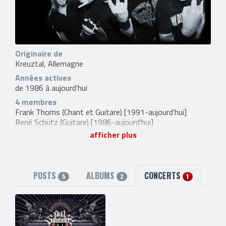
Originaire de
Kreuztal, Allemagne
Années actives
de 1986 à aujourd'hui
4 membres
Frank Thoms
(Chant et Guitare) [1991-aujourd'hui]
René Schütz
(Guitare) [1986-aujourd'hui]
Uwe Schmidt
(Basse) [1995-aujourd'hui]
afficher plus
Olli Fechner
(Batterie) [1995-aujourd'hui]
5 anciens membres
Thomas Kircher
(Basse) [1986-1986]
POSTS
ALBUMS
CONCERTS
Eberhard Weyel
(Chant et Basse) [1986-1991]
5
2
1
Guido Venzlaff
(Basse) [1993-1995]
Milan Peschel
(Guitare) [1991-1992]
Volker Borchert
(Batterie) [1986-1995]