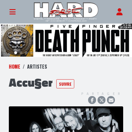
HOME
ARTISTES
Accu§er
SUIVRE
PARTAGER