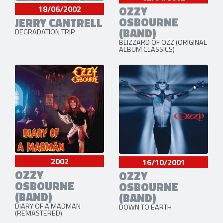
18/06/2002
OZZY
OSBOURNE
JERRY CANTRELL
(BAND)
DEGRADATION TRIP
BLIZZARD OF OZZ (ORIGINAL
ALBUM CLASSICS)
2002
16/10/2001
OZZY
OZZY
OSBOURNE
OSBOURNE
(BAND)
(BAND)
DIARY OF A MADMAN
DOWN TO EARTH
(REMASTERED)