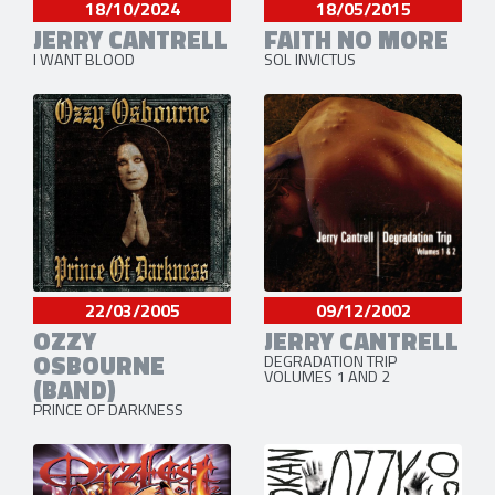
18/10/2024
18/05/2015
JERRY CANTRELL
FAITH NO MORE
I WANT BLOOD
SOL INVICTUS
22/03/2005
09/12/2002
OZZY
JERRY CANTRELL
OSBOURNE
DEGRADATION TRIP
VOLUMES 1 AND 2
(BAND)
PRINCE OF DARKNESS