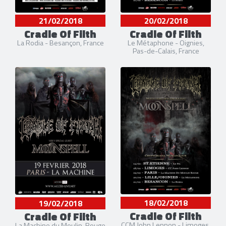
21/02/2018
20/02/2018
Cradle Of Filth
Cradle Of Filth
La Rodia - Besançon, France
Le Métaphone - Oignies,
Pas-de-Calais, France
18/02/2018
19/02/2018
Cradle Of Filth
Cradle Of Filth
CCM John Lennon - Limoges,
La Machine du Moulin-Rouge