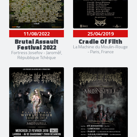
11/08/2022
25/04/2019
Brutal Assault
Cradle Of Filth
Festival 2022
La Machine du Moulin-Rouge
- Paris, France
Fortress Josefov - Jaroměř,
République Tchèque