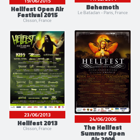
19/06/2015
Behemoth
Hellfest Open Air
Le Bataclan - Paris, France
Festival 2015
Clisson, France
23/06/2013
24/06/2006
Hellfest 2013
The Hellfest
Clisson, France
Summer Open
Air 2006