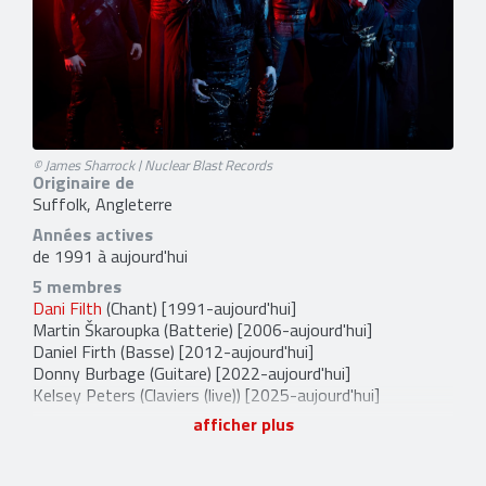
© James Sharrock | Nuclear Blast Records
Originaire de
Suffolk, Angleterre
Années actives
de 1991 à aujourd'hui
5 membres
Dani Filth
(Chant) [1991-aujourd'hui]
Martin Škaroupka
(Batterie) [2006-aujourd'hui]
Daniel Firth
(Basse) [2012-aujourd'hui]
Donny Burbage
(Guitare) [2022-aujourd'hui]
Kelsey Peters
(Claviers (live)) [2025-aujourd'hui]
afficher plus
36 anciens membres
Jonathan Pritchard
(Basse) [1991-1992]
Darren J. White
(Batterie) [1991-1992]