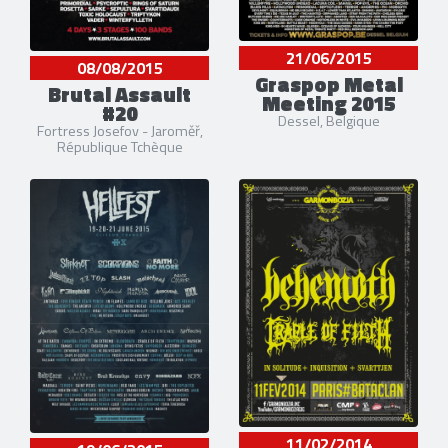
21/06/2015
08/08/2015
Graspop Metal
Brutal Assault
Meeting 2015
#20
Dessel, Belgique
Fortress Josefov - Jaroměř,
République Tchèque
11/02/2014