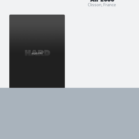
Clisson, France
28/09/2001
Tattoo The
Planet Tour 2001
Accor Arena (ex-AccorHotels
Arena, ex-Palais Omnisports
Paris Bercy) - Paris, France