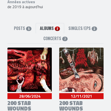
Années actives
de 2019 à aujourd'hui
POSTS
ALBUMS
SINGLES/EPS
5
2
3
CONCERTS
7
28/06/2024
12/11/2021
200 STAB
200 STAB
WOUNDS
WOUNDS