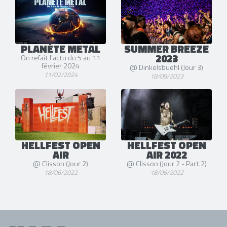
PLANÈTE METAL
SUMMER BREEZE
2023
On refait l'actu du 5 au 11
février 2024
@ Dinkelsbuehl (Jour 3)
11/02/2024
18/08/2023
HELLFEST OPEN
HELLFEST OPEN
AIR
AIR 2022
@ Clisson (Jour 2)
@ Clisson (Jour 2 - Part.2)
18/06/2022
18/06/2022