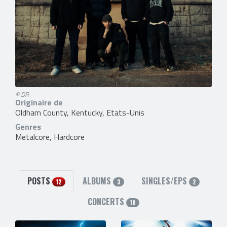
© DR
Originaire de
Oldham County, Kentucky, Etats-Unis
Genres
Metalcore, Hardcore
POSTS
ALBUMS
SINGLES/EPS
12
3
2
CONCERTS
10