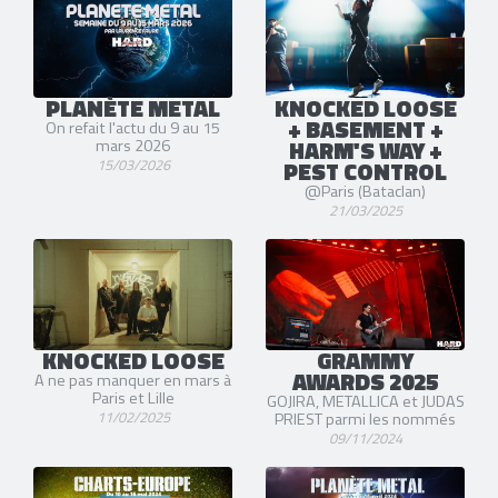
PLANÈTE METAL
KNOCKED LOOSE
+ BASEMENT +
On refait l'actu du 9 au 15
HARM'S WAY +
mars 2026
15/03/2026
PEST CONTROL
@Paris (Bataclan)
21/03/2025
KNOCKED LOOSE
GRAMMY
AWARDS 2025
A ne pas manquer en mars à
Paris et Lille
GOJIRA, METALLICA et JUDAS
11/02/2025
PRIEST parmi les nommés
09/11/2024