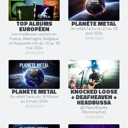
TOP ALBUMS
PLANÈTE METAL
EUROPÉEN
On refait l'actu du 22 au 28
avril 2024
Les meilleures ventes en
30/04/2024
France, Allemagne, Belgique
et Royaume-Uni du 10 au 16
mai 2024
20/05/2024
PLANÈTE METAL
KNOCKED LOOSE
+ DEAFHEAVEN +
On refait l'actu du 26 février
HEADBUSSA
au 3 mars 2024
06/03/2024
@ Paris (Elysée
Montmartre)
15/02/2024