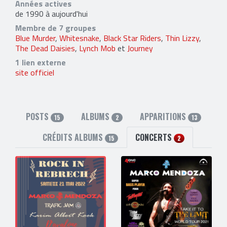
Années actives
de 1990 à aujourd'hui
Membre de 7 groupes
Blue Murder
,
Whitesnake
,
Black Star Riders
,
Thin Lizzy
,
The Dead Daisies
,
Lynch Mob
et
Journey
1 lien externe
site officiel
POSTS
ALBUMS
APPARITIONS
15
2
13
CRÉDITS ALBUMS
CONCERTS
15
2