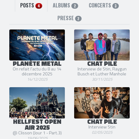
youtube
POSTS
ALBUMS
CONCERTS
4
2
3
PRESSE
2
PLANÈTE METAL
CHAT PILE
On refait l'actu du 8 au 14
Interview de Stin, Raygun
décembre 2025
Busch et Luther Manhole
14/12/2025
30/11/2025
HELLFEST OPEN
CHAT PILE
AIR 2025
Interview Stin
02/05/2025
@ Clisson (Jour 1 - Part.3)
19/06/2025