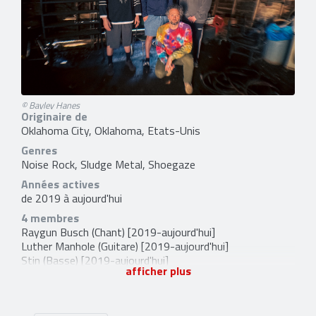
© Bayley Hanes
Originaire de
Oklahoma City, Oklahoma, Etats-Unis
Genres
Noise Rock, Sludge Metal, Shoegaze
Années actives
de 2019 à aujourd'hui
4 membres
Raygun Busch
(Chant) [2019-aujourd'hui]
Luther Manhole
(Guitare) [2019-aujourd'hui]
Stin
(Basse) [2019-aujourd'hui]
afficher plus
Cap'n Ron
(Batterie) [2019-aujourd'hui]
6 liens externes
site officiel
,
facebook
,
instagram
,
Bandcamp
,
X
et