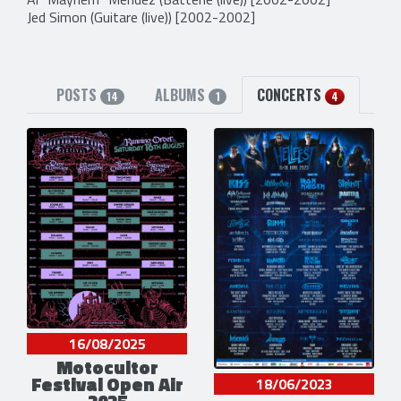
Jed Simon
(Guitare (live)) [2002-2002]
POSTS
ALBUMS
CONCERTS
14
1
4
16/08/2025
Motocultor
Festival Open Air
18/06/2023
2025