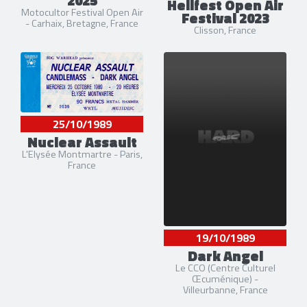
Hellfest Open Air
Motocultor Festival Open Air
Festival 2023
- Carhaix, Bretagne, France
Clisson, France
25/10/1989
Nuclear Assault
L'Elysée Montmartre - Paris,
France
19/10/1989
Dark Angel
Le CCO (Centre Culturel
Œcuménique) -
Villeurbanne, France