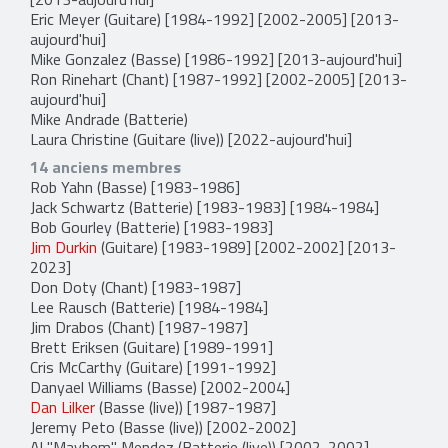
Eric Meyer
(Guitare) [1984-1992] [2002-2005] [2013-
aujourd'hui]
Mike Gonzalez
(Basse) [1986-1992] [2013-aujourd'hui]
Ron Rinehart
(Chant) [1987-1992] [2002-2005] [2013-
aujourd'hui]
Mike Andrade
(Batterie)
Laura Christine
(Guitare (live)) [2022-aujourd'hui]
14 anciens membres
Rob Yahn
(Basse) [1983-1986]
Jack Schwartz
(Batterie) [1983-1983] [1984-1984]
Bob Gourley
(Batterie) [1983-1983]
Jim Durkin
(Guitare) [1983-1989] [2002-2002] [2013-
2023]
Don Doty
(Chant) [1983-1987]
Lee Rausch
(Batterie) [1984-1984]
Jim Drabos
(Chant) [1987-1987]
Brett Eriksen
(Guitare) [1989-1991]
Cris McCarthy
(Guitare) [1991-1992]
Danyael Williams
(Basse) [2002-2004]
Dan Lilker
(Basse (live)) [1987-1987]
Jeremy Peto
(Basse (live)) [2002-2002]
Al "Mayhem" Mendez
(Batterie (live)) [2002-2002]