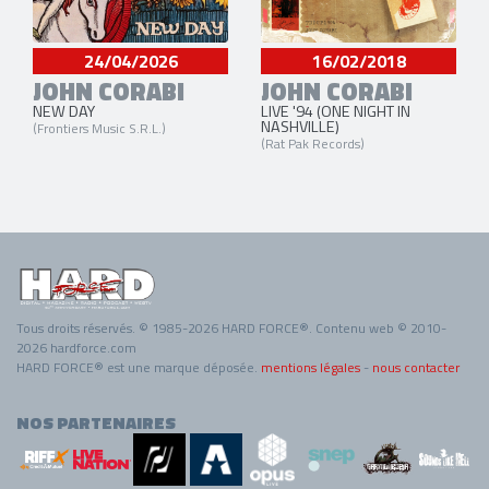
24/04/2026
16/02/2018
JOHN CORABI
JOHN CORABI
NEW DAY
LIVE '94 (ONE NIGHT IN
NASHVILLE)
(Frontiers Music S.R.L.)
(Rat Pak Records)
Tous droits réservés. © 1985-2026 HARD FORCE®. Contenu web © 2010-
2026 hardforce.com
HARD FORCE® est une marque déposée.
mentions légales
-
nous contacter
NOS PARTENAIRES