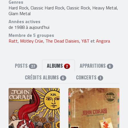
Genres
Hard Rock, Classic Hard Rock, Classic Rock, Heavy Metal,
Glam Metal
Années actives
de 1988 à aujourd'hui
Membre de 5 groupes
Ratt
,
Mötley Crüe
,
The Dead Daisies
,
Y&T
et
Angora
POSTS
ALBUMS
APPARITIONS
27
2
6
CRÉDITS ALBUMS
CONCERTS
6
1