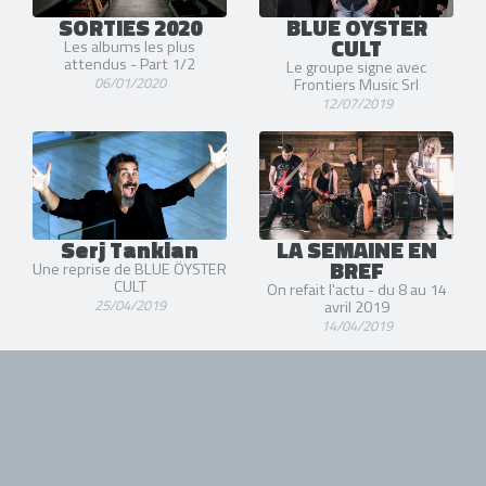
SORTIES 2020
BLUE OYSTER
CULT
Les albums les plus
attendus - Part 1/2
Le groupe signe avec
06/01/2020
Frontiers Music Srl
12/07/2019
Serj Tankian
LA SEMAINE EN
BREF
Une reprise de BLUE ÖYSTER
CULT
On refait l'actu - du 8 au 14
25/04/2019
avril 2019
14/04/2019
Sandy Pearlman