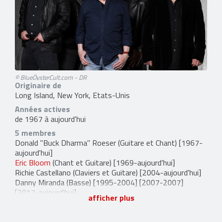
© BlueÖysterCult.com - DR
Originaire de
Long Island, New York, Etats-Unis
Années actives
de 1967 à aujourd'hui
5 membres
Donald "Buck Dharma" Roeser
(Guitare et Chant) [1967-
aujourd'hui]
Eric Bloom
(Chant et Guitare) [1969-aujourd'hui]
Richie Castellano
(Claviers et Guitare) [2004-aujourd'hui]
Danny Miranda
(Basse) [1995-2004] [2007-2007]
[2017-aujourd'hui]
afficher plus
Jules Radino
(Batterie) [2004-aujourd'hui]
17 anciens membres