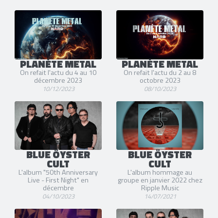
PLANÈTE METAL
PLANÈTE METAL
On refait l'actu du 4 au 10
On refait l'actu du 2 au 8
décembre 2023
octobre 2023
10/12/2023
08/10/2023
BLUE ÖYSTER
BLUE ÖYSTER
CULT
CULT
L'album "50th Anniversary
L'album hommage au
Live - First Night" en
groupe en janvier 2022 chez
décembre
Ripple Music
04/10/2023
14/07/2021