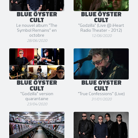
BLUE ÖYSTER
BLUE ÖYSTER
CULT
CULT
Le nouvel album "The
"Godzilla" (Live @ iHeart
Symbol Remains" en
Radio Theater - 2012)
octobre
12/06/2020
28/06/2020
BLUE ÖYSTER
BLUE OYSTER
CULT
CULT
"Godzilla" version
"True Confessions" (Live)
quarantaine
31/01/2020
23/04/2020