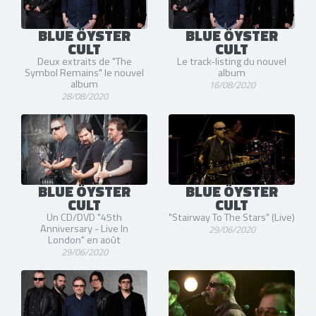
BLUE ÖYSTER
BLUE ÖYSTER
CULT
CULT
Deux extraits de "The
Le track-listing du nouvel
Symbol Remains" le nouvel
album
album
16/08/2020
28/08/2020
BLUE ÖYSTER
BLUE ÖYSTER
CULT
CULT
Un CD/DVD "45th
"Stairway To The Stars" (Live)
Anniversary - Live In
29/06/2020
London" en août
29/06/2020