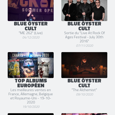
BLUE ÖYSTER
BLUE ÖYSTER
CULT
CULT
"ME 262" (Live)
Sortie du "Live At Rock Of
Ages Festival - July 30th
04/12/2020
2016"
07/11/2020
TOP ALBUMS
BLUE ÖYSTER
EUROPÉEN
CULT
Les meilleures ventes en
"The Alchemist"
France, Allemagne, Belgique
09/10/2020
et Royaume-Uni - 19-10-
2020
19/10/2020