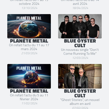
octobre 2024
avril 2024
13/10/2024
18/04/2024
PLANÈTE METAL
BLUE ÖYSTER
CULT
On refait l'actu du 11 au 17
mars 2024
Un nouveau single "Don't
21/03/2024
Come Running To Me"
12/03/2024
PLANÈTE METAL
BLUE ÖYSTER
CULT
On refait l'actu du 5 au 11
février 2024
"Ghost Stories", un nouvel
11/02/2024
album en avril
07/02/2024