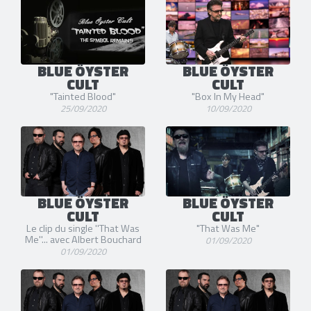
BLUE ÖYSTER
BLUE ÖYSTER
CULT
CULT
"Tainted Blood"
"Box In My Head"
25/09/2020
10/09/2020
BLUE ÖYSTER
BLUE ÖYSTER
CULT
CULT
Le clip du single ''That Was
"That Was Me"
Me''... avec Albert Bouchard
01/09/2020
01/09/2020