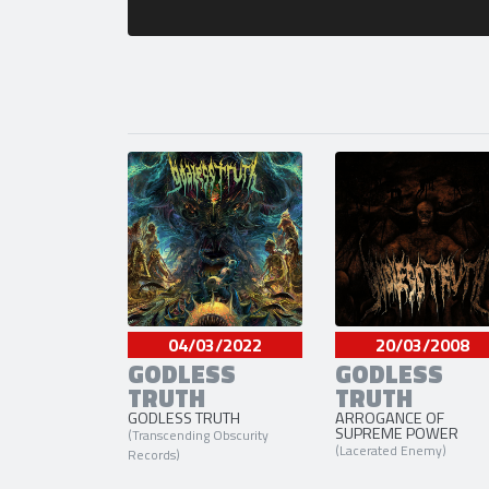
04/03/2022
20/03/2008
GODLESS
GODLESS
TRUTH
TRUTH
GODLESS TRUTH
ARROGANCE OF
SUPREME POWER
(Transcending Obscurity
(Lacerated Enemy)
Records)