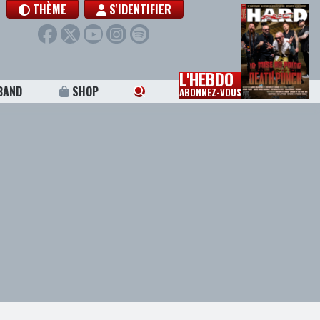
THÈME
S'IDENTIFIER
L'HEBDO
BAND
SHOP
ABONNEZ-VOUS