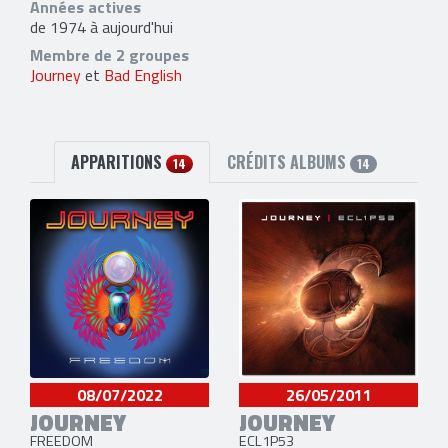
Années actives
de 1974 à aujourd'hui
Membre de 2 groupes
Journey
et
Bad English
APPARITIONS
CRÉDITS ALBUMS
14
14
08/07/2022
26/05/2011
JOURNEY
JOURNEY
FREEDOM
ECL1P53