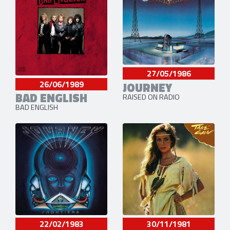
27/05/1986
26/06/1989
JOURNEY
BAD ENGLISH
RAISED ON RADIO
BAD ENGLISH
22/02/1983
30/11/1981