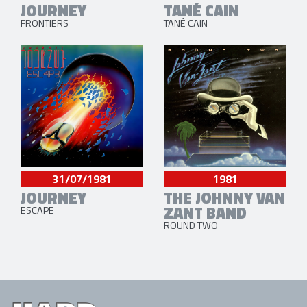
JOURNEY
TANÉ CAIN
FRONTIERS
TANÉ CAIN
31/07/1981
1981
JOURNEY
THE JOHNNY VAN
ZANT BAND
ESCAPE
ROUND TWO