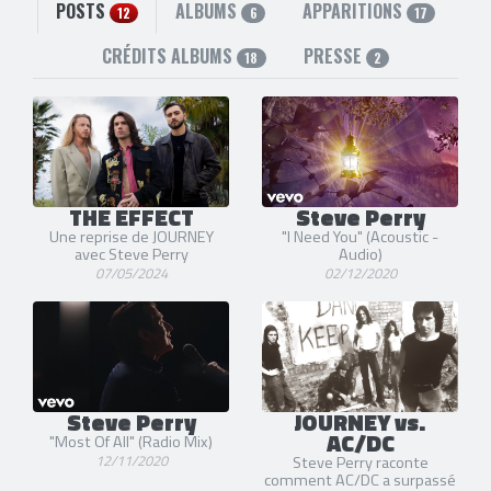
POSTS
ALBUMS
APPARITIONS
12
6
17
CRÉDITS ALBUMS
PRESSE
18
2
THE EFFECT
Steve Perry
Une reprise de JOURNEY
"I Need You" (Acoustic -
avec Steve Perry
Audio)
07/05/2024
02/12/2020
Steve Perry
JOURNEY vs.
AC/DC
"Most Of All" (Radio Mix)
12/11/2020
Steve Perry raconte
comment AC/DC a surpassé