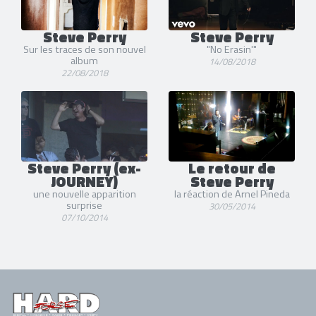
Steve Perry
Steve Perry
Sur les traces de son nouvel
"No Erasin'"
album
14/08/2018
22/08/2018
Steve Perry (ex-
Le retour de
JOURNEY)
Steve Perry
une nouvelle apparition
la réaction de Arnel Pineda
surprise
30/05/2014
07/10/2014