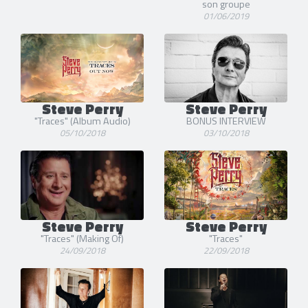
son groupe
01/06/2019
Steve Perry
Steve Perry
"Traces" (Album Audio)
BONUS INTERVIEW
05/10/2018
03/10/2018
Steve Perry
Steve Perry
"Traces" (Making Of)
"Traces"
24/09/2018
22/09/2018