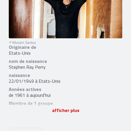
© Myriam Santos
Originaire de
Etats-Unis
nom de naissance
Stephen Ray Perry
naissance
22/01/1949 à Etats-Unis
Années actives
de 1961 à aujourd'hui
Membre de 1 groupe
Journey
afficher plus
5 liens externes
site officiel
,
facebook
,
twitter
,
instagram
et
youtube