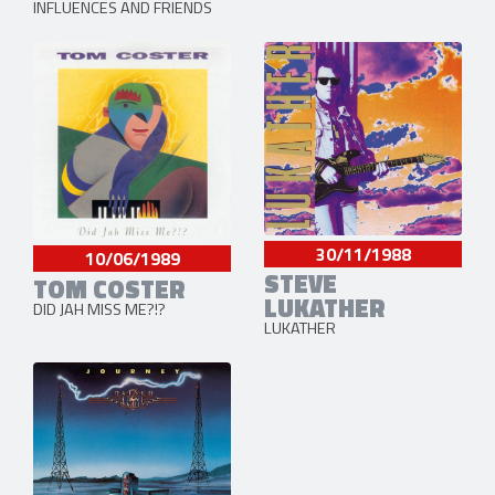
INFLUENCES AND FRIENDS
30/11/1988
10/06/1989
STEVE
TOM COSTER
LUKATHER
DID JAH MISS ME​?​!​?
LUKATHER