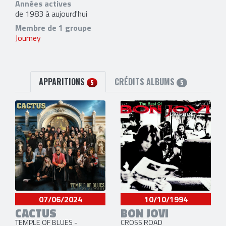
Années actives
de 1983 à aujourd'hui
Membre de 1 groupe
Journey
APPARITIONS
CRÉDITS ALBUMS
5
5
07/06/2024
10/10/1994
CACTUS
BON JOVI
TEMPLE OF BLUES -
CROSS ROAD