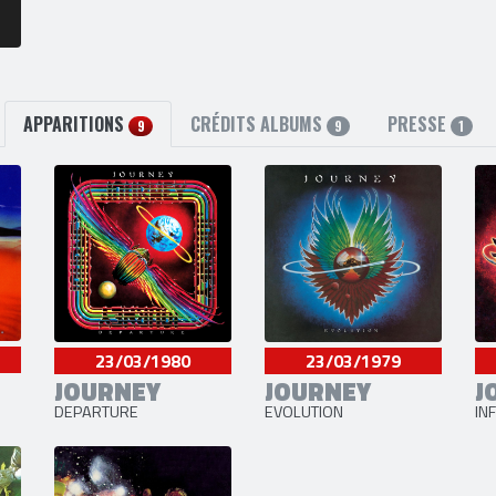
APPARITIONS
CRÉDITS ALBUMS
PRESSE
9
9
1
23/03/1980
23/03/1979
JOURNEY
JOURNEY
J
DEPARTURE
EVOLUTION
INF