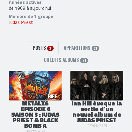
Années actives
de 1969 à aujourd'hui
Membre de 1 groupe
Judas Priest
POSTS
APPARITIONS
2
21
CRÉDITS ALBUMS
21
METALXS
Ian Hill évoque la
EPISODE 6
sortie d'un
SAISON 3 : JUDAS
nouvel album de
PRIEST & BLACK
JUDAS PRIEST
BOMB A
25/05/2015
30/03/2024