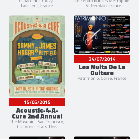
Le Zénith Nantes Métropole
Espace du Crouzy -
- St Herblain, France
Boisseuil, France
24/07/2014
Les Nuits De La
Guitare
Patrimonio, Corse, France
15/05/2015
Acoustic-4-A-
Cure 2nd Annual
The Masonic - San Francisco,
Californie, Etats-Unis