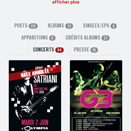
afficher plus
site officiel
et
facebook
POSTS
ALBUMS
SINGLES/EPS
112
21
6
APPARITIONS
CRÉDITS ALBUMS
5
27
CONCERTS
PRESSE
54
15
DATE ANNULÉE