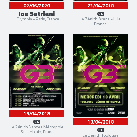
02/06/2020
23/04/2018
Joe Satriani
G3
L'Olympia - Paris, France
Le Zénith Arena - Lille,
France
19/04/2018
G3
18/04/2018
Le Zénith Nantes Métropole
G3
- St Herblain, France
Le Zénith Toulouse