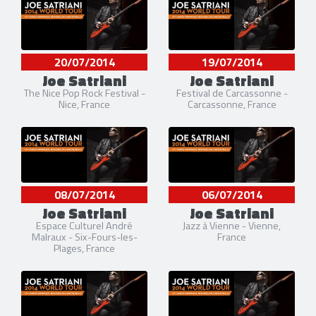
20/07/2014
19/07/2014
Joe Satriani
Joe Satriani
The Nice Pop Rock Festival -
Festival de Carcassonne -
Nice, France
Carcassonne, France
08/07/2014
06/07/2014
Joe Satriani
Joe Satriani
Espace Culturel André
Jazz à Vienne - Vienne,
Malraux - Six-Fours-les-
France
Plages, France