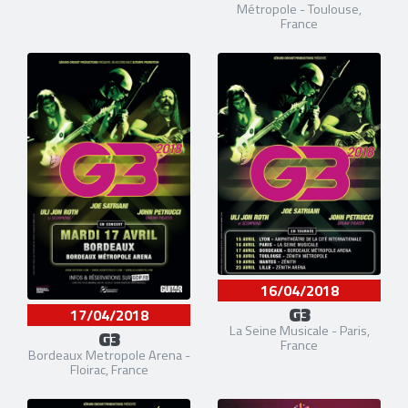
Métropole - Toulouse,
France
16/04/2018
G3
17/04/2018
La Seine Musicale - Paris,
G3
France
Bordeaux Metropole Arena -
Floirac, France