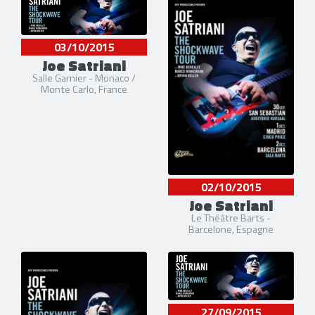
03/10/2015
Joe Satriani
Salle Garnier - Monaco /
Monte Carlo, France
02/10/2015
Joe Satriani
Le Théâtre Barts -
Barcelone, Espagne
27/09/2015