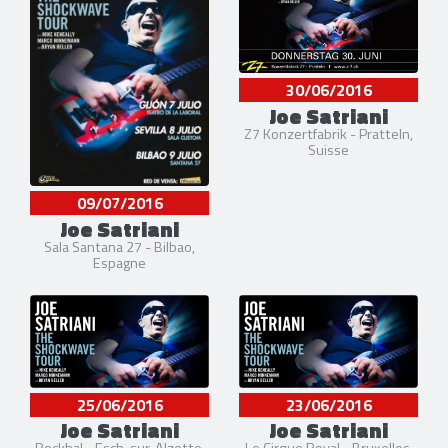
30/06/2016
Joe Satriani
Z7 Konzertfabrik - Pratteln,
Suisse
09/07/2016
Joe Satriani
Sala Santana 27 - Bilbao,
Espagne
25/06/2016
23/06/2016
Joe Satriani
Joe Satriani