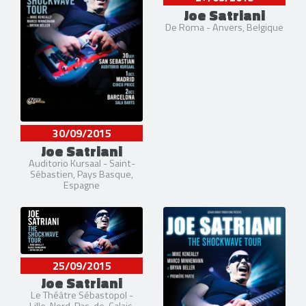
Joe Satriani
De Roma - Anvers, Belgique
30/09/2015
Joe Satriani
Auditorio Kursaal - Saint-
Sébastien, Pays Basque,
Espagne
25/09/2015
Joe Satriani
Le Théâtre Sébastopol -