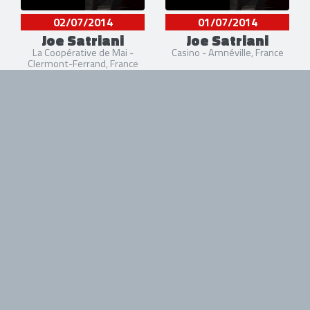
02/07/2014
01/07/2014
Joe Satriani
Joe Satriani
La Coopérative de Mai -
Casino - Amnéville, France
Clermont-Ferrand, France
30/06/2014
28/06/2014
Joe Satriani
Joe Satriani
La Laiterie - Strasbourg,
Jazz'N'Blues Festival -
France
Rapperswil-Jona, Suisse
21/06/2014
Joe Satriani