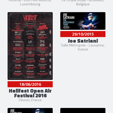
Rockhal - Esch-sur-Alzette,
Le Cirque Royal - Bruxelles,
Luxembourg
Belgique
29/10/2015
Joe Satriani
Salle Métropole - Lausanne,
Suisse
18/06/2016
Hellfest Open Air
Festival 2016
Clisson, France