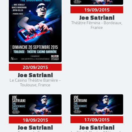
19/09/2015
Joe Satriani
Théâtre Fémina - Bordeaux,
France
20/09/2015
Joe Satriani
Le Casino Théâtre Barrière -
Toulouse, France
17/09/2015
18/09/2015
Joe Satriani
Joe Satriani