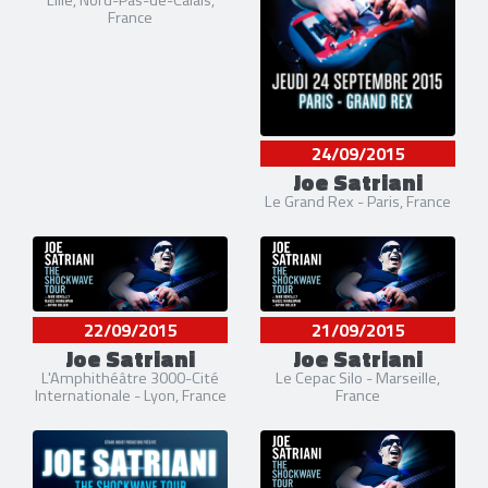
Lille, Nord-Pas-de-Calais,
France
24/09/2015
Joe Satriani
Le Grand Rex - Paris, France
22/09/2015
21/09/2015
Joe Satriani
Joe Satriani
L'Amphithéâtre 3000-Cité
Le Cepac Silo - Marseille,
Internationale - Lyon, France
France