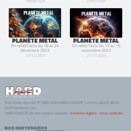
16/08/2024
21/07/2024
PLANÈTE METAL
PLANÈTE METAL
On refait l'actu du 18 au 24
On refait l'actu du 13 au 19
décembre 2023
novembre 2023
27/12/2023
21/11/2023
Tous droits réservés. © 1985-2026 HARD FORCE®. Contenu web © 2010-
2026 hardforce.com
HARD FORCE® est une marque déposée.
mentions légales
-
nous contacter
NOS PARTENAIRES