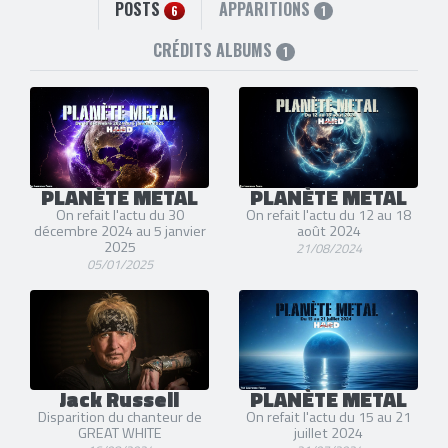
Membre de 3 groupes
POSTS
APPARITIONS
6
1
Great White
,
Dante Fox
et
Jack Russell's Great White
CRÉDITS ALBUMS
1
PLANÈTE METAL
PLANÈTE METAL
On refait l'actu du 30
On refait l'actu du 12 au 18
décembre 2024 au 5 janvier
août 2024
2025
21/08/2024
05/01/2025
Jack Russell
PLANÈTE METAL
Disparition du chanteur de
On refait l'actu du 15 au 21
GREAT WHITE
juillet 2024