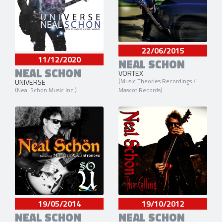
22/06/2015
11/12/2020
NEAL SCHON
NEAL SCHON
VORTEX
(Music Theories Recordings /
UNIVERSE
Mascot Records)
(Neal Schon Music Inc.)
19/05/2014
19/10/2012
NEAL SCHON
NEAL SCHON