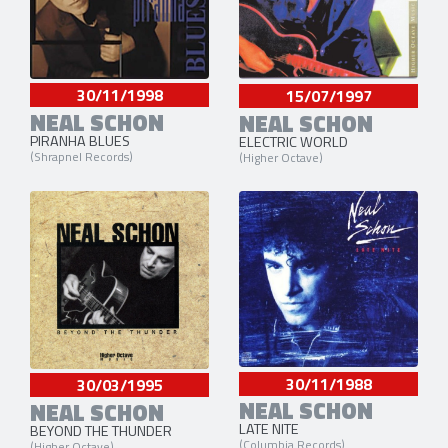
30/11/1998
15/07/1997
NEAL SCHON
NEAL SCHON
PIRANHA BLUES
ELECTRIC WORLD
(Shrapnel Records)
(Higher Octave)
30/11/1988
30/03/1995
NEAL SCHON
NEAL SCHON
LATE NITE
BEYOND THE THUNDER
(Columbia Records)
(Higher Octave)