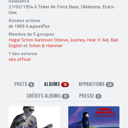
naissance
27/02/1954 à Tinker Air Force Base, Oklahoma, Etats-
Unis
Années actives
de 1969 à aujourd'hui
Membre de 5 groupes
Hagar Schon Aaronson Shrieve
,
Journey
,
Hear 'n' Aid
,
Bad
English
et
Schon & Hammer
1 lien externe
site officiel
POSTS
ALBUMS
APPARITIONS
5
10
28
CRÉDITS ALBUMS
PRESSE
31
3