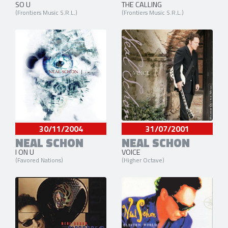
SO U
THE CALLING
(Frontiers Music S.R.L.)
(Frontiers Music S.R.L.)
30/11/2004
31/07/2001
NEAL SCHON
NEAL SCHON
I ON U
VOICE
(Favored Nations)
(Higher Octave)